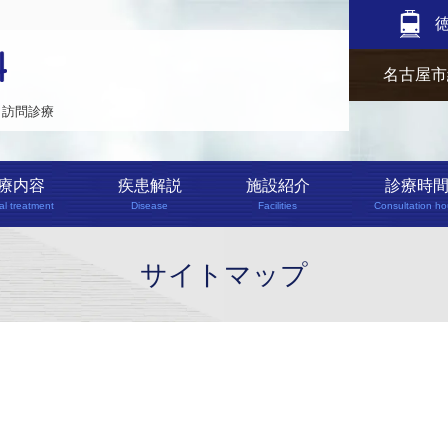
名古屋市
訪問診療
療内容
疾患解説
施設紹介
診療時
al treatment
Disease
Facilities
Consultation ho
サイトマップ