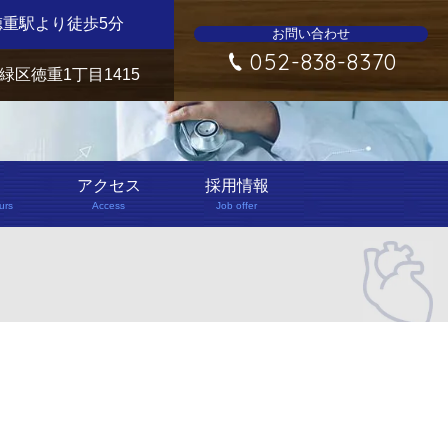
徳重駅より徒歩5分
お問い合わせ
052-838-8370
緑区徳重1丁目1415
間
アクセス
採用情報
urs
Access
Job offer