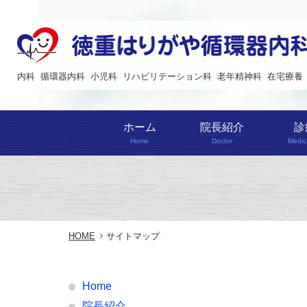
内科
循環器内科
小児科
リハビリテーション科
老年精神科
在宅療養
ホーム
院長紹介
診
Home
Doctor
Medic
HOME
サイトマップ
Home
院長紹介